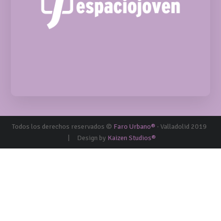
Todos los derechos reservados ©
Faro Urbano®
· Valladolid 2019
|
Design by
Kaizen Studios®