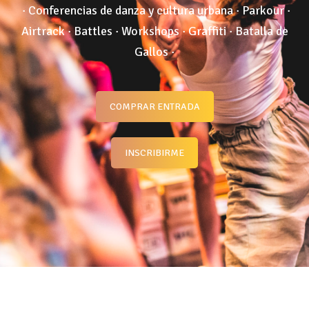
· Conferencias de danza y cultura urbana · Parkour ·
Airtrack
· Battles · Workshops · Graffiti · Batalla de
Gallos ·
COMPRAR ENTRADA
INSCRIBIRME